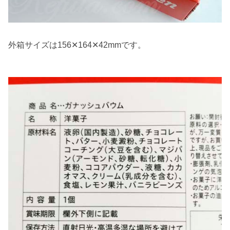
外箱サイズは156✕164✕42mmです。