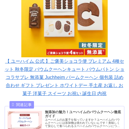
【 ユーハイム 公式 】ご褒美ショコラ便 プレミアム 4種セ
ット 秋冬限定 バウムクーヘンキュート バウムバトン ショ
コラサブレ 無添菓 Juchheim バームクーヘン 個包装 詰め
合わせ ギフト プレゼント ホワイトデー 手土産 お返し お
菓子 洋菓子 スイーツ お祝い 誕生日 内祝
無添加の魅力！ユーハイムのバウムクーヘン徹底
ガイド
ユーハイムのお菓子を知っていますか？ユーハイムのバウ
ムクーヘンには添加物は使われていないんです！美味しく
て安心して食べられるユーハイムのバウムクーヘンについ