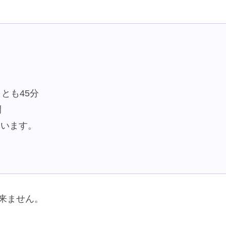
とも45分
間
ています。
来ません。