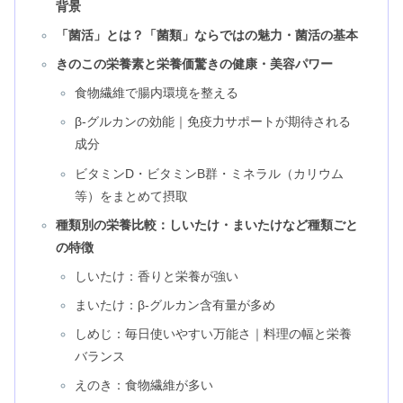
背景
「菌活」とは？「菌類」ならではの魅力・菌活の基本
きのこの栄養素と栄養価驚きの健康・美容パワー
食物繊維で腸内環境を整える
β-グルカンの効能｜免疫力サポートが期待される
成分
ビタミンD・ビタミンB群・ミネラル（カリウム
等）をまとめて摂取
種類別の栄養比較：しいたけ・まいたけなど種類ごと
の特徴
しいたけ：香りと栄養が強い
まいたけ：β-グルカン含有量が多め
しめじ：毎日使いやすい万能さ｜料理の幅と栄養
バランス
えのき：食物繊維が多い