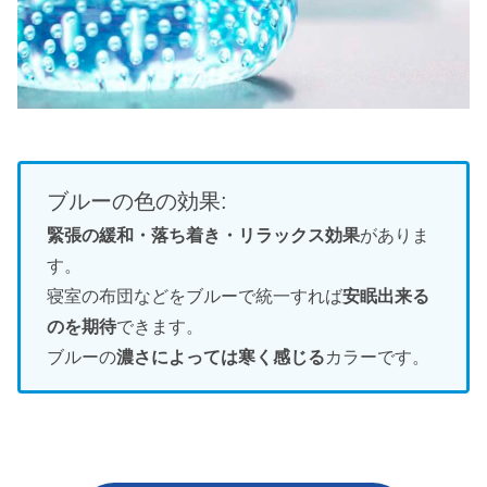
ブルーの色の効果:
緊張の緩和・落ち着き・リラックス効果
がありま
す。
寝室の布団などをブルーで統一すれば
安眠出来る
のを期待
できます。
ブルーの
濃さによっては寒く感じる
カラーです。