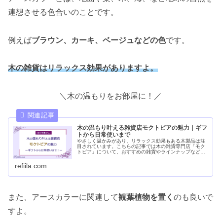
連想させる色合いのことです。
例えば
ブラウン、カーキ、ベージュなどの色
です。
木の雑貨はリラックス効果がありますよ。
＼木の温もりをお部屋に！／
木の温もり叶える雑貨店モクトピアの魅力｜ギフ
トから日常使いまで
やさしく温かみがあり、リラックス効果もある木製品は注
目されています。こちらの記事では木の雑貨専門店「モク
トピア」について、おすすめの雑貨やラインナップなどを
まとめました。是非日常にホッとする木製品を取り入れて
みてください。
refiila.com
また、アースカラーに関連して
観葉植物を置く
のも良いで
すよ。