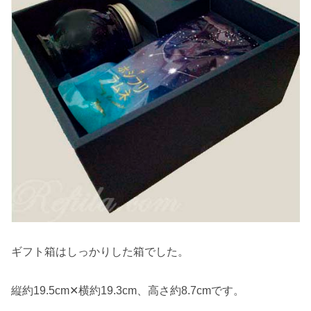
ギフト箱はしっかりした箱でした。
縦約19.5cm✕横約19.3cm、高さ約8.7cmです。